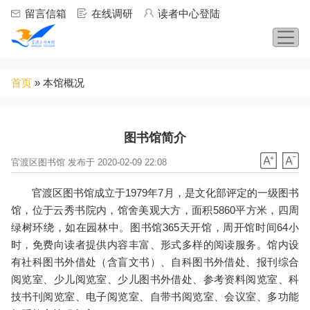
Jump to navigation
留言信箱
在线调研
读者中心登陆
你
首页
»
本馆概况
在
这
里
图书馆简介
官渡区图书馆 发布于 2020-02-09 22:08
官渡区图书馆成立于1979年7月，是文化部评定的一级图书
馆，位于云秀书院内，馆舍美观大方，面积5860平方米，四周
绿树环绕，如在园林中。图书馆365天开馆，周开馆时间64小
时，免费向读者提供内容丰富、形式多样的阅读服务。馆内设
有社科图书外借处（含盲文书）、自科图书外借处、报刊综合
阅览室、少儿阅览室、少儿图书外借处、参考资料阅览室、科
技书刊阅览室、电子阅览室、自带书阅览室、会议室、多功能