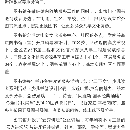
舞蹈教室等服务窗口。
图书馆在做好馆内阵地服务工作的同时，走出馆门把图书
送到读者身边，在街道、社区、学校、企业、部队等设立馆外
图书流通点，定期更换图书，让更多群众共享文化资源。
图书馆定期对街道文化服务中心、社区服务点、学校等基
层图书馆（室）开展辅导和培训。在区委、区政府的高度重视
下，全区农家书屋工程和文化信息资源共享工程建设成绩喜
人，已建成文化信息资源共享工程区级支中心1个、基层服务点
94个，农家书屋94个，图书流通点47个，基本实现社区全面覆
盖。
图书馆每年举办各种读者服务活动，如：“三下乡”、少儿读
者系列活动（少儿书签设计比赛、亲近广播.声音的魅力、绘本
故事分享、益智游戏……）、诗会、“风雅颂.国学经典诵读”、
“你选书 我买单” 及“4.23世界读书日”、“书香家庭 幸福阅读”、服
务宣传周开展图书展阅、有奖知识问答、线上线下展览等。
图书馆开设了“云秀讲坛”公益讲座，每年均将不同主题的
“云秀讲坛”公益讲座送往街道、社区、部队、学校等，我馆力争