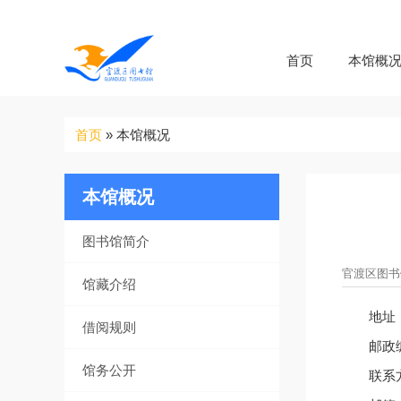
首页
本馆概
你
首页
»
本馆概况
在
这
里
本馆概况
图书馆简介
官渡区图书馆 
馆藏介绍
地址
借阅规则
邮政编
馆务公开
联系方