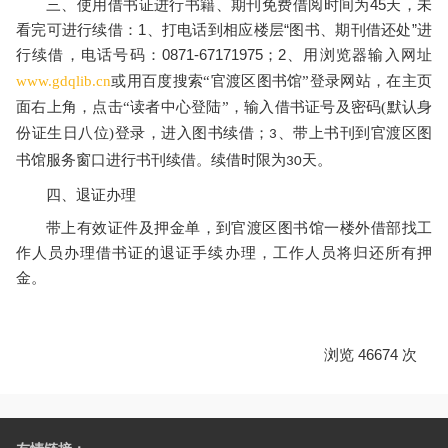
三、使用借书证进行书籍、期刊免费借阅时间为45天，未
看完可进行续借：1、打电话到相应楼层“图书、期刊借还处”进
行续借，电话号码：0871-67171975；2、
用浏览器输入网址
www.gdqlib.cn
或用百度搜索“官渡区图书馆”登录网站，在主页
面右上角，点击“读者中心登陆”，输入借书证号及密码(默认身
份证生日八位)登录，进入图书续借；
、带上书刊到官渡区图
3
书馆服务窗口进行书刊续借。续借时限为
天。
30
四、退证办理
带上有效证件及押金单，到官渡区图书馆一楼外借部找工
作人员办理借书证的退证手续办理，工作人员将归还所有押
金。
浏览 46674 次