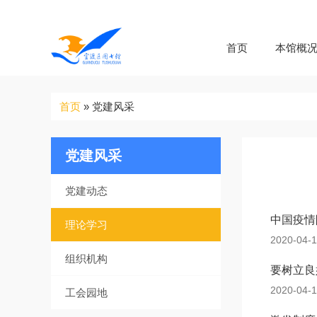
首页
本馆概
你
首页
»
党建风采
在
这
里
党建风采
党建动态
中国疫情
理论学习
2020-04-
组织机构
要树立良
2020-04-
工会园地