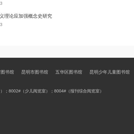
13
义理论应加强概念史研究
13
省图书馆
昆明市图书馆
五华区图书馆
昆明少年儿童图书馆
书外借）；8002#（少儿阅览室）；8004#（报刊综合阅览室）