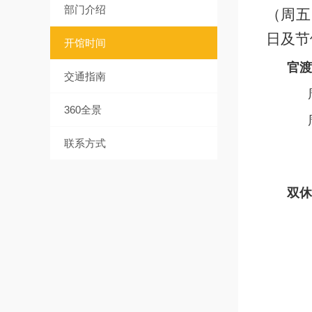
部门介绍
（周五
日及节
开馆时间
官渡
交通指南
周一
360全景
周五
联系方式
双休
一
11
一
9