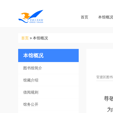
首页
本馆概
你
首页
»
本馆概况
在
这
里
本馆概况
图书馆简介
官渡区图书馆 
馆藏介绍
借阅规则
尊
馆务公开
为