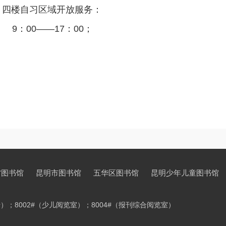
楼自习区域开放服务：
：00——17：00；
省图书馆
昆明市图书馆
五华区图书馆
昆明少年儿童图书馆
书外借）；8002#（少儿阅览室）；8004#（报刊综合阅览室）