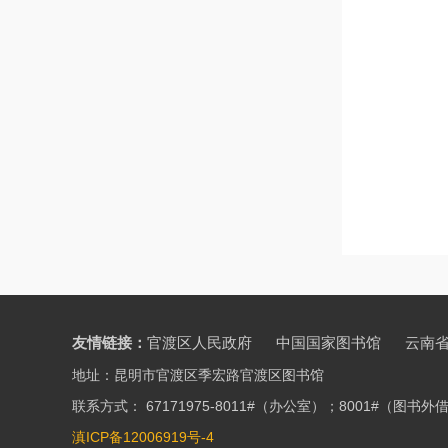
四
9
友情链接：
官渡区人民政府
中国国家图书馆
云南
地址：昆明市官渡区季宏路官渡区图书馆
联系方式： 67171975-8011#（办公室）；8001#（图
滇ICP备12006919号-4