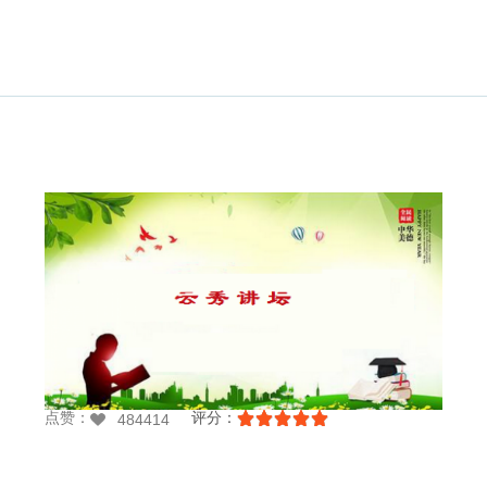
点赞：
Vote up!
评分：
484414