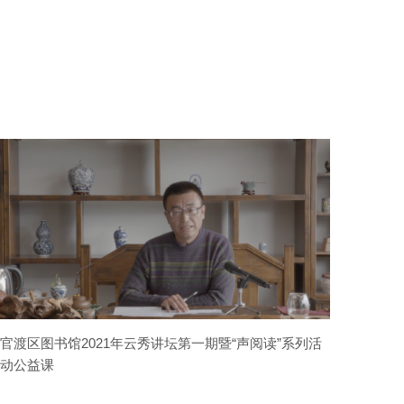
官渡区图书馆2021年云秀讲坛第一期暨“声阅读”系列活
动公益课