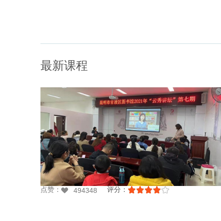
最新课程
点赞：
Vote up!
评分：
494348