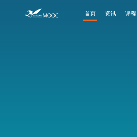
首页
资讯
课程
主菜单