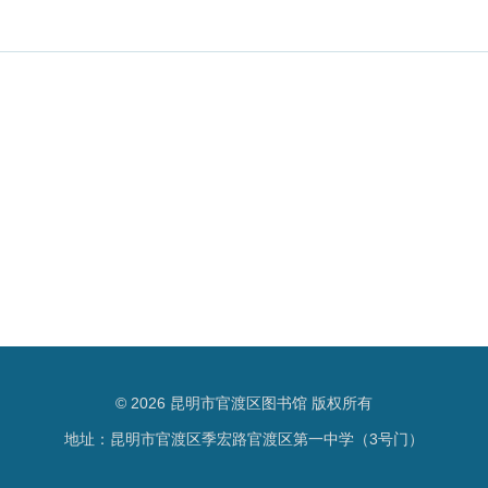
© 2026 昆明市官渡区图书馆 版权所有
地址：昆明市官渡区季宏路官渡区第一中学（3号门）